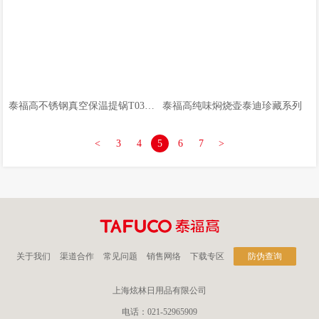
泰福高不锈钢真空保温提锅T0300/10/20/30
泰福高纯味焖烧壶泰迪珍藏系列
<
3
4
5
6
7
>
关于我们
渠道合作
常见问题
销售网络
下载专区
防伪查询
上海炫林日用品有限公司
电话：021-52965909