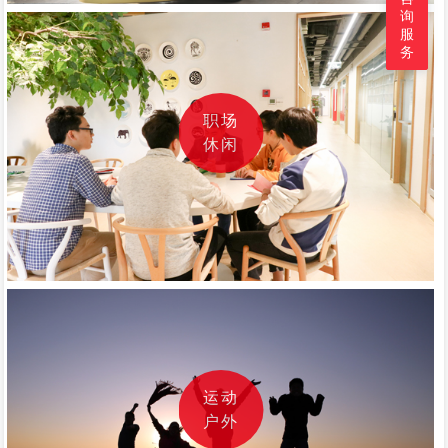
询
服
务
职场
休闲
运动
户外