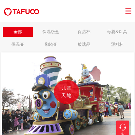
全部
保温饭盒
保温杯
母婴&厨具
保温壶
焖烧壶
玻璃品
塑料杯
儿童
天地
咨