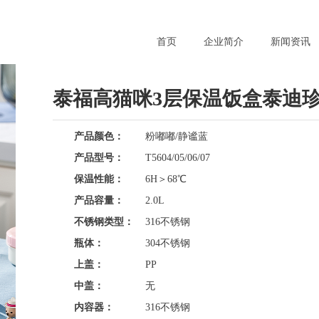
首页
企业简介
新闻资讯
泰福高猫咪3层保温饭盒泰迪珍藏
产品颜色：
粉嘟嘟/静谧蓝
产品型号：
T5604/05/06/07
保温性能：
6H＞68℃
产品容量：
2.0L
不锈钢类型：
316不锈钢
瓶体：
304不锈钢
上盖：
PP
中盖：
无
内容器：
316不锈钢