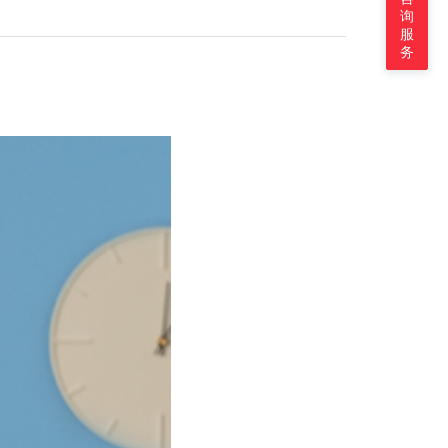
询
服
务