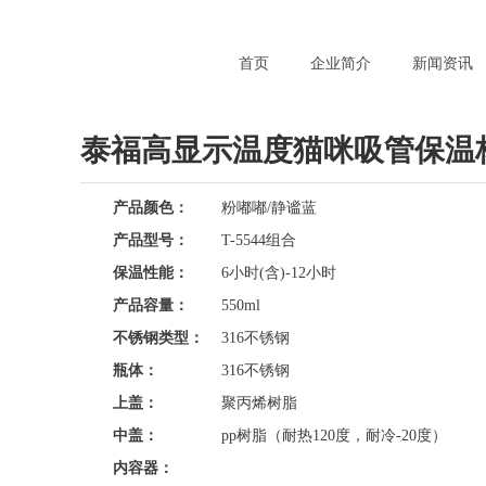
首页
企业简介
新闻资讯
泰福高显示温度猫咪吸管保温
产品颜色：
粉嘟嘟/静谧蓝
产品型号：
T-5544组合
保温性能：
6小时(含)-12小时
产品容量：
550ml
不锈钢类型：
316不锈钢
瓶体：
316不锈钢
上盖：
聚丙烯树脂
中盖：
pp树脂（耐热120度，耐冷-20度）
内容器：