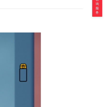
询
服
务