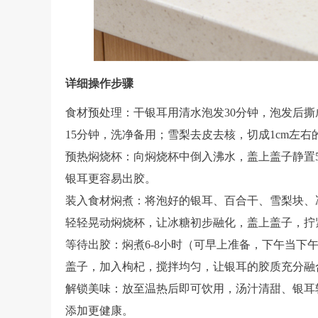
详细操作步骤
食材预处理：干银耳用清水泡发30分钟，泡发后
15分钟，洗净备用；雪梨去皮去核，切成1cm左
预热焖烧杯：向焖烧杯中倒入沸水，盖上盖子静置
银耳更容易出胶。
装入食材焖煮：将泡好的银耳、百合干、雪梨块、
轻轻晃动焖烧杯，让冰糖初步融化，盖上盖子，拧
等待出胶：焖煮6-8小时（可早上准备，下午当下
盖子，加入枸杞，搅拌均匀，让银耳的胶质充分融
解锁美味：放至温热后即可饮用，汤汁清甜、银耳
添加更健康。