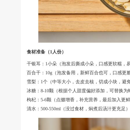
食材准备（1人份）
干银耳：1小朵（泡发后撕成小朵，口感更软糯，
百合干：10g（泡发备用，新鲜百合也可，口感更
雪梨：1个（中等大小，去皮去核，切成小块，避
冰糖：8-10颗（根据个人甜度偏好添加，可替换
枸杞：5-6颗（点缀增香，补充营养，最后加入更
清水：500-550ml（没过食材，焖煮后汤汁更充足