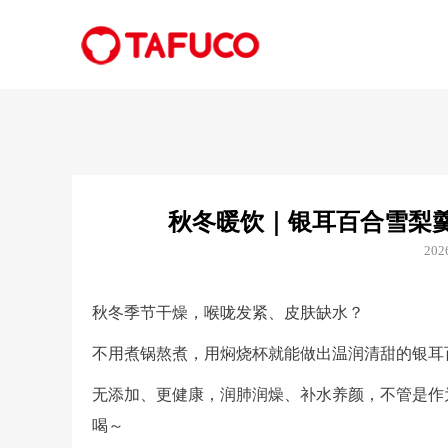
秋冬暖饮｜银耳百合雪梨
20
秋冬季节干燥，喉咙发紧、皮肤缺水？
不用煮锅熬煮，用焖烧杯就能做出温润清甜的银耳
无添加、更健康，润肺润燥、补水养颜，不管是作
喝～