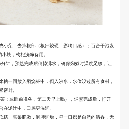
撕成小朵，去掉根部（根部较硬，影响口感）；百合干泡发
右的小块，枸杞洗净备用。
5分钟，预热完成后倒掉沸水，确保焖煮时温度足够，让
冰糖一同放入焖烧杯中，倒入沸水，水位没过所有食材，
紧密封。
午茶；或睡前准备，第二天早上喝），焖煮完成后，打开
合在汤汁中，口感更温润。
软糯、雪梨脆嫩，润肺润燥，每一口都是自然的清香，无