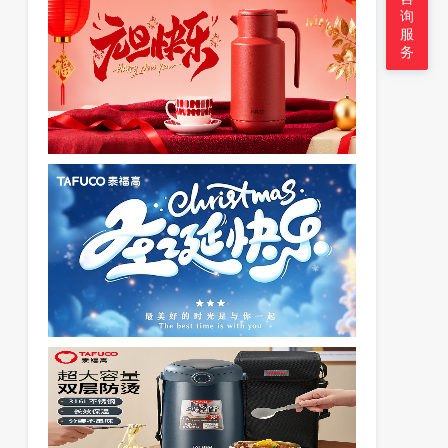
询
服
务