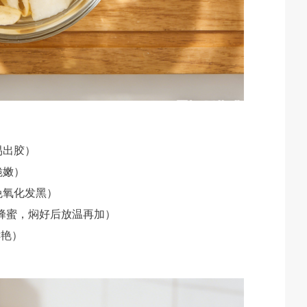
易出胶）
脆嫩）
免氧化发黑）
为蜂蜜，焖好后放温再加）
鲜艳）
）